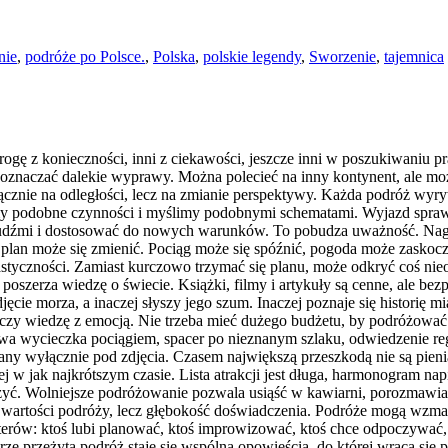
nie
,
podróże po Polsce.
,
Polska
,
polskie legendy
,
Sworzenie
,
tajemnica
gę z konieczności, inni z ciekawości, jeszcze inni w poszukiwaniu pr
oznaczać dalekie wyprawy. Można polecieć na inny kontynent, ale możn
łącznie na odległości, lecz na zmianie perspektywy. Każda podróż wy
podobne czynności i myślimy podobnymi schematami. Wyjazd sprawia, 
i ludźmi i dostosować do nowych warunków. To pobudza uważność. Na
lan może się zmienić. Pociąg może się spóźnić, pogoda może zaskoczyć
astyczności. Zamiast kurczowo trzymać się planu, może odkryć coś ni
poszerza wiedzę o świecie. Książki, filmy i artykuły są cenne, ale be
 zdjęcie morza, a inaczej słyszy jego szum. Inaczej poznaje się historię 
 łączy wiedzę z emocją. Nie trzeba mieć dużego budżetu, by podróżow
wa wycieczka pociągiem, spacer po nieznanym szlaku, odwiedzenie r
ny wyłącznie pod zdjęcia. Czasem największą przeszkodą nie są pienią
 w jak najkrótszym czasie. Lista atrakcji jest długa, harmonogram nap
rzeżyć. Wolniejsze podróżowanie pozwala usiąść w kawiarni, porozmaw
e o wartości podróży, lecz głębokość doświadczenia. Podróże mogą wzma
erów: ktoś lubi planować, ktoś improwizować, ktoś chce odpoczywać,
rze przeżyta podróż staje się wspólną opowieścią, do której wraca si