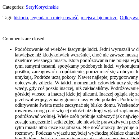
Categories:
SeryKorycinskie
Tagi:
historia
,
legendarna miejscowość
,
miejsca tajemnicze
,
Odkrywa
Comments are closed.
Podróżowanie od wieków fascynuje ludzi. Jedni wyruszali w dro
łatwiejsze niż kiedykolwiek wcześniej, choć nie zawsze muszą 
dzielnice własnego miasta. Istota podróżowania nie polega wy
tymi samymi trasami, spotykamy podobnych ludzi, wykonujemy 
posiłku, zareagować na opóźnienie, porozumieć się z obcym
umykają. Podróże uczą pokory. Nawet najlepiej przygotowany p
obiecywały zdjęcia. W takich momentach człowiek uczy się el
wtedy, gdy coś poszło inaczej, niż zakładaliśmy. Podróżowanie 
górskiej wiosce, a inaczej idzie jej ulicami. Inaczej ogląda się
przetrwał wojny, zmiany granic i losy wielu pokoleń. Podróż
odkrywanie świata może zaczynać się blisko domu. Weekendo
rowerowa mogą dać więcej radości niż drogi wyjazd zaplanowa
podróżować wolniej. Wiele osób próbuje zobaczyć jak najwięcej
zostaje zmęczenie i setki zdjęć, ale niewiele prawdziwych p
rytm miasta albo ciszę krajobrazu. Nie ilość atrakcji decyduj
rozmowy. Podczas wyjazdu szybciej wychodzą różnice charakt
konfliktów, ale też do lepszego poznania siebie nawzajem. Dob