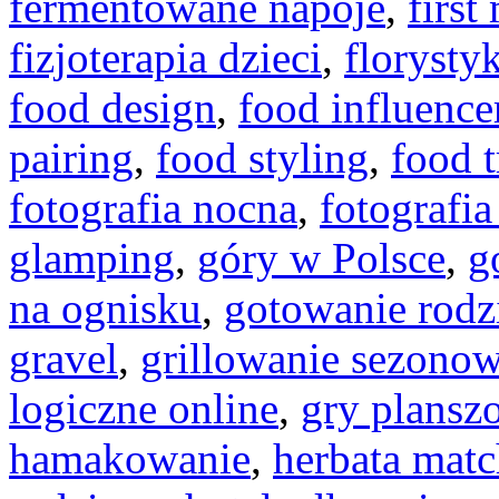
fermentowane napoje
,
first
fizjoterapia dzieci
,
floryst
food design
,
food influence
pairing
,
food styling
,
food t
fotografia nocna
,
fotografi
glamping
,
góry w Polsce
,
g
na ognisku
,
gotowanie rodz
gravel
,
grillowanie sezono
logiczne online
,
gry plansz
hamakowanie
,
herbata mat