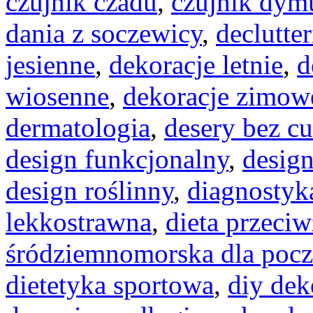
czujnik czadu
,
czujnik dym
dania z soczewicy
,
declutte
jesienne
,
dekoracje letnie
,
d
wiosenne
,
dekoracje zimow
dermatologia
,
desery bez c
design funkcjonalny
,
desig
design roślinny
,
diagnostyk
lekkostrawna
,
dieta przeci
śródziemnomorska dla pocz
dietetyka sportowa
,
diy dek