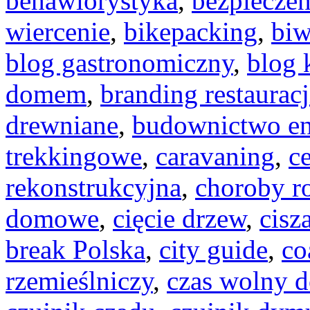
behawiorystyka
,
bezpiecze
wiercenie
,
bikepacking
,
bi
blog gastronomiczny
,
blog 
domem
,
branding restauracj
drewniane
,
budownictwo en
trekkingowe
,
caravaning
,
c
rekonstrukcyjna
,
choroby r
domowe
,
cięcie drzew
,
cisz
break Polska
,
city guide
,
co
rzemieślniczy
,
czas wolny d