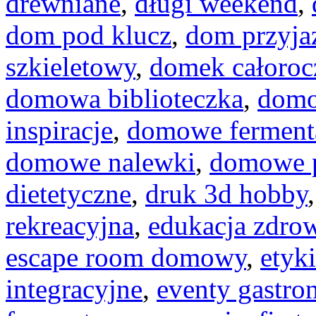
drewniane
,
długi weekend
,
dom pod klucz
,
dom przyja
szkieletowy
,
domek całoroc
domowa biblioteczka
,
domo
inspiracje
,
domowe ferment
domowe nalewki
,
domowe p
dietetyczne
,
druk 3d hobby
rekreacyjna
,
edukacja zdro
escape room domowy
,
etyk
integracyjne
,
eventy gastro