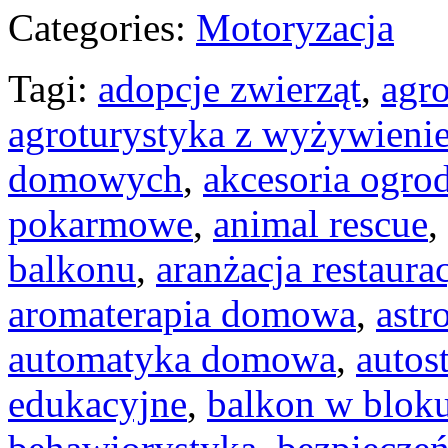
Categories:
Motoryzacja
Tagi:
adopcje zwierząt
,
agro
agroturystyka z wyżywieni
domowych
,
akcesoria ogro
pokarmowe
,
animal rescue
,
balkonu
,
aranżacja restaurac
aromaterapia domowa
,
astr
automatyka domowa
,
autos
edukacyjne
,
balkon w blok